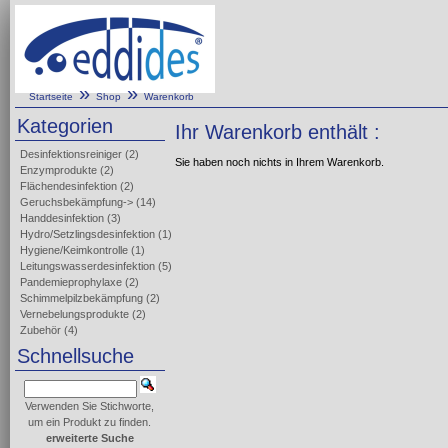
»
»
Startseite
Shop
Warenkorb
Kategorien
Ihr Warenkorb enthält :
Desinfektionsreiniger
(2)
Sie haben noch nichts in Ihrem Warenkorb.
Enzymprodukte
(2)
Flächendesinfektion
(2)
Geruchsbekämpfung->
(14)
Handdesinfektion
(3)
Hydro/Setzlingsdesinfektion
(1)
Hygiene/Keimkontrolle
(1)
Leitungswasserdesinfektion
(5)
Pandemieprophylaxe
(2)
Schimmelpilzbekämpfung
(2)
Vernebelungsprodukte
(2)
Zubehör
(4)
Schnellsuche
Verwenden Sie Stichworte,
um ein Produkt zu finden.
erweiterte Suche