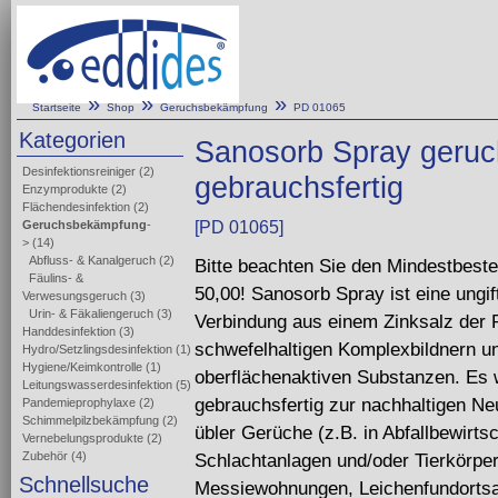
»
»
»
Startseite
Shop
Geruchsbekämpfung
PD 01065
Kategorien
Sanosorb Spray geruc
Desinfektionsreiniger
(2)
gebrauchsfertig
Enzymprodukte
(2)
Flächendesinfektion
(2)
Geruchsbekämpfung
-
[PD 01065]
>
(14)
Abfluss- & Kanalgeruch
(2)
Bitte beachten Sie den Mindestbeste
Fäulins- &
50,00! Sanosorb Spray ist eine ungif
Verwesungsgeruch
(3)
Urin- & Fäkaliengeruch
(3)
Verbindung aus einem Zinksalz der R
Handdesinfektion
(3)
schwefelhaltigen Komplexbildnern u
Hydro/Setzlingsdesinfektion
(1)
Hygiene/Keimkontrolle
(1)
oberflächenaktiven Substanzen. Es 
Leitungswasserdesinfektion
(5)
gebrauchsfertig zur nachhaltigen Neu
Pandemieprophylaxe
(2)
Schimmelpilzbekämpfung
(2)
übler Gerüche (z.B. in Abfallbewirts
Vernebelungsprodukte
(2)
Zubehör
(4)
Schlachtanlagen und/oder Tierkörpe
Schnellsuche
Messiewohnungen, Leichenfundortsan