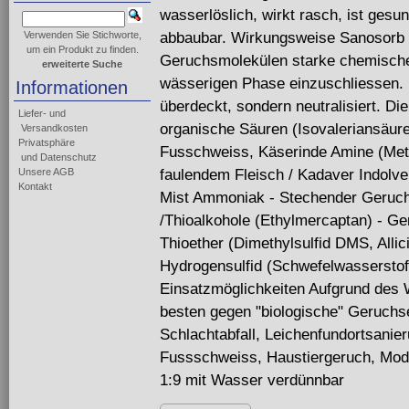
wasserlöslich, wirkt rasch, ist gesu
abbaubar. Wirkungsweise Sanosorb i
Verwenden Sie Stichworte,
um ein Produkt zu finden.
Geruchsmolekülen starke chemische 
erweiterte Suche
wässerigen Phase einzuschliessen. 
Informationen
überdeckt, sondern neutralisiert. Di
Liefer- und
organische Säuren (Isovaleriansäur
Versandkosten
Privatsphäre
Fusschweiss, Käserinde Amine (Met
und Datenschutz
faulendem Fleisch / Kadaver Indolve
Unsere AGB
Kontakt
Mist Ammoniak - Stechender Geruch
/Thioalkohole (Ethylmercaptan) - G
Thioether (Dimethylsulfid DMS, Alli
Hydrogensulfid (Schwefelwasserstof
Einsatzmöglichkeiten Aufgrund des 
besten gegen "biologische" Geruchse
Schlachtabfall, Leichenfundortsani
Fussschweiss, Haustiergeruch, Mode
1:9 mit Wasser verdünnbar