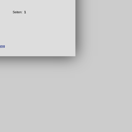
Seiten:
1
fung