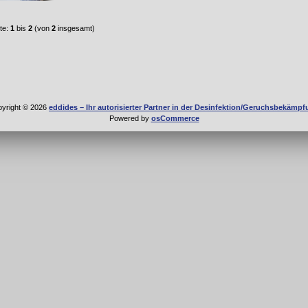
te:
1
bis
2
(von
2
insgesamt)
yright © 2026
eddides – Ihr autorisierter Partner in der Desinfektion/Geruchsbekämp
Powered by
osCommerce