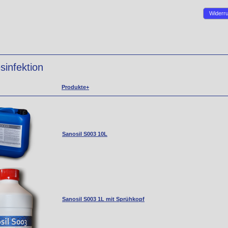
Widerru
sinfektion
Produkte+
Sanosil S003 10L
Sanosil S003 1L mit Sprühkopf