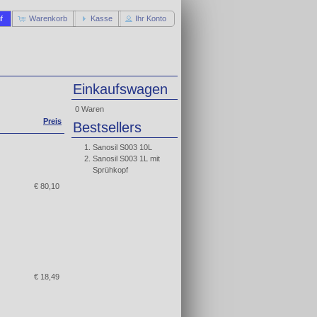
f
Warenkorb
Kasse
Ihr Konto
Einkaufswagen
0 Waren
Preis
Bestsellers
Sanosil S003 10L
Sanosil S003 1L mit
Sprühkopf
€ 80,10
€ 18,49