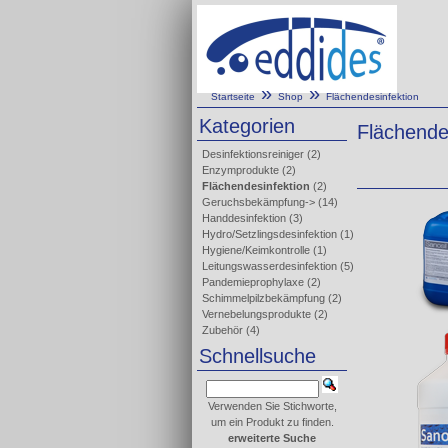
»
»
Startseite
Shop
Flächendesinfektion
Kategorien
Flächende
Desinfektionsreiniger
(2)
Enzymprodukte
(2)
Flächendesinfektion
(2)
Geruchsbekämpfung->
(14)
Handdesinfektion
(3)
Hydro/Setzlingsdesinfektion
(1)
Hygiene/Keimkontrolle
(1)
Leitungswasserdesinfektion
(5)
Pandemieprophylaxe
(2)
Schimmelpilzbekämpfung
(2)
Vernebelungsprodukte
(2)
Zubehör
(4)
Schnellsuche
Verwenden Sie Stichworte,
um ein Produkt zu finden.
erweiterte Suche