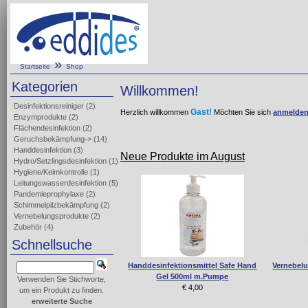
»
Startseite
Shop
Kategorien
Willkommen!
Desinfektionsreiniger
(2)
Gast!
Herzlich willkommen
Möchten Sie sich
anmelde
Enzymprodukte
(2)
Flächendesinfektion
(2)
Geruchsbekämpfung->
(14)
Handdesinfektion
(3)
Neue Produkte im August
Hydro/Setzlingsdesinfektion
(1)
Hygiene/Keimkontrolle
(1)
Leitungswasserdesinfektion
(5)
Pandemieprophylaxe
(2)
Schimmelpilzbekämpfung
(2)
Vernebelungsprodukte
(2)
Zubehör
(4)
Schnellsuche
Handdesinfektionsmittel Safe Hand
Vernebelu
Gel 500ml m.Pumpe
Verwenden Sie Stichworte,
€ 4,00
um ein Produkt zu finden.
erweiterte Suche