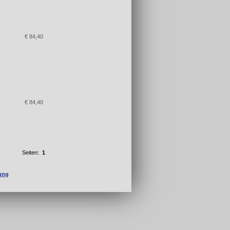
€ 84,40
€ 84,40
Seiten:
1
fung