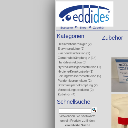
»
»
Startseite
Shop
Zubehör
Kategorien
Zubehör
Desinfektionsreiniger
(2)
Enzymprodukte
(2)
Flächendesinfektion
(2)
Geruchsbekämpfung->
(14)
Handdesinfektion
(3)
Hydro/Setzlingsdesinfektion
(1)
Hygiene/Keimkontrolle
(1)
Leitungswasserdesinfektion
(5)
Pandemieprophylaxe
(2)
Schimmelpilzbekämpfung
(2)
Vernebelungsprodukte
(2)
Zubehör
(4)
Schnellsuche
Verwenden Sie Stichworte,
um ein Produkt zu finden.
erweiterte Suche