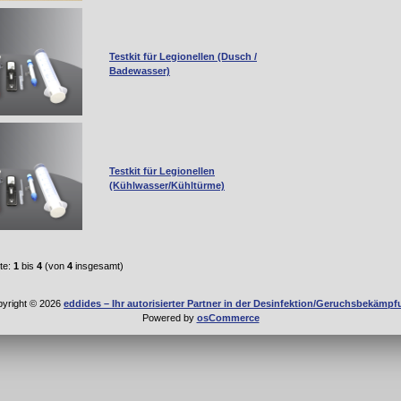
Testkit für Legionellen (Dusch /
Badewasser)
Testkit für Legionellen
(Kühlwasser/Kühltürme)
te:
1
bis
4
(von
4
insgesamt)
yright © 2026
eddides – Ihr autorisierter Partner in der Desinfektion/Geruchsbekämp
Powered by
osCommerce