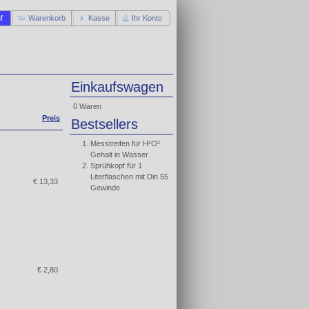
f
Warenkorb
Kasse
Ihr Konto
Einkaufswagen
0 Waren
Preis
Bestsellers
Messtreifen für H²O²
Gehalt in Wasser
Sprühkopf für 1
Literflaschen mit Din 55
€ 13,33
Gewinde
€ 2,80