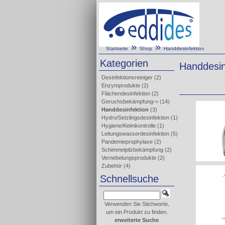
»
»
Startseite
Shop
Handdesinfektion
Kategorien
Handdesin
Desinfektionsreiniger
(2)
Enzymprodukte
(2)
Flächendesinfektion
(2)
Geruchsbekämpfung->
(14)
Handdesinfektion
(3)
Hydro/Setzlingsdesinfektion
(1)
Hygiene/Keimkontrolle
(1)
Leitungswasserdesinfektion
(5)
Pandemieprophylaxe
(2)
Schimmelpilzbekämpfung
(2)
Vernebelungsprodukte
(2)
Zubehör
(4)
Schnellsuche
Verwenden Sie Stichworte,
um ein Produkt zu finden.
erweiterte Suche