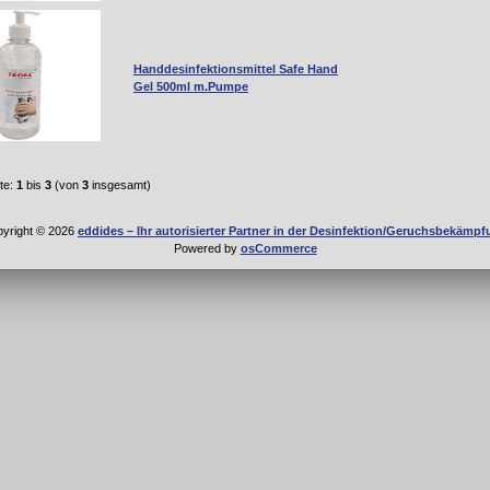
Handdesinfektionsmittel Safe Hand
Gel 500ml m.Pumpe
te:
1
bis
3
(von
3
insgesamt)
yright © 2026
eddides – Ihr autorisierter Partner in der Desinfektion/Geruchsbekämp
Powered by
osCommerce