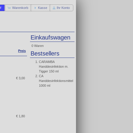
f
Warenkorb
Kasse
Ihr Konto
Einkaufswagen
0 Waren
Preis
Bestsellers
CARAMBA
Handdesinfektion m.
Tigger 150 ml
CA
€ 3,00
Handdesinfektionsmittel
1000 ml
€ 1,80