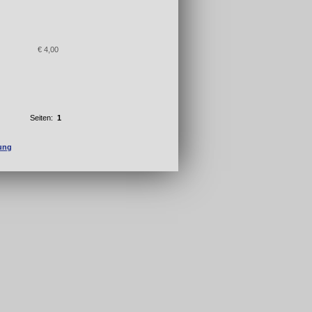
€ 4,00
Seiten:
1
fung