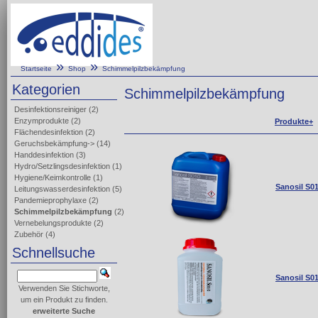
»
»
Startseite
Shop
Schimmelpilzbekämpfung
Kategorien
Schimmelpilzbekämpfung
Desinfektionsreiniger
(2)
Enzymprodukte
(2)
Produkte+
Flächendesinfektion
(2)
Geruchsbekämpfung->
(14)
Handdesinfektion
(3)
Hydro/Setzlingsdesinfektion
(1)
Hygiene/Keimkontrolle
(1)
Sanosil S0
Leitungswasserdesinfektion
(5)
Pandemieprophylaxe
(2)
Schimmelpilzbekämpfung
(2)
Vernebelungsprodukte
(2)
Zubehör
(4)
Schnellsuche
Sanosil S0
Verwenden Sie Stichworte,
um ein Produkt zu finden.
erweiterte Suche