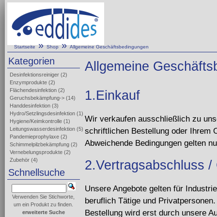
»
»
Startseite
Shop
Allgemeine Geschäftsbedingungen
Kategorien
Allgemeine Geschäfts
Desinfektionsreiniger
(2)
Enzymprodukte
(2)
Flächendesinfektion
(2)
1.Einkauf
Geruchsbekämpfung->
(14)
Handdesinfektion
(3)
Hydro/Setzlingsdesinfektion
(1)
Wir verkaufen ausschließlich zu uns
Hygiene/Keimkontrolle
(1)
schriftlichen Bestellung oder Ihre
Leitungswasserdesinfektion
(5)
Pandemieprophylaxe
(2)
Abweichende Bedingungen gelten nur, 
Schimmelpilzbekämpfung
(2)
Vernebelungsprodukte
(2)
Zubehör
(4)
2.Vertragsabschluss /
Schnellsuche
Unsere Angebote gelten für Industri
Verwenden Sie Stichworte,
beruflich Tätige und Privatpersonen.
um ein Produkt zu finden.
Bestellung wird erst durch unsere Au
erweiterte Suche