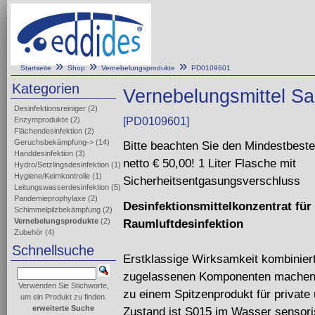
»
»
»
Startseite
Shop
Vernebelungsprodukte
PD0109601
Kategorien
Vernebelungsmittel San
Desinfektionsreiniger
(2)
Enzymprodukte
(2)
[PD0109601]
Flächendesinfektion
(2)
Geruchsbekämpfung->
(14)
Bitte beachten Sie den Mindestbeste
Handdesinfektion
(3)
netto € 50,00! 1 Liter Flasche mit
Hydro/Setzlingsdesinfektion
(1)
Hygiene/Keimkontrolle
(1)
Sicherheitsentgasungsverschluss
Leitungswasserdesinfektion
(5)
Pandemieprophylaxe
(2)
Desinfektionsmittelkonzentrat für
Schimmelpilzbekämpfung
(2)
Vernebelungsprodukte
(2)
Raumluftdesinfektion
Zubehör
(4)
Schnellsuche
Erstklassige Wirksamkeit kombiniert 
zugelassenen Komponenten machen
Verwenden Sie Stichworte,
zu einem Spitzenprodukt für private
um ein Produkt zu finden.
erweiterte Suche
Zustand ist S015 im Wasser sensori