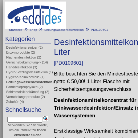
»
»
»
Startseite
Shop
Leitungswasserdesinfektion
PD0109601
Kategorien
Desinfektionsmittelko
Desinfektionsreiniger
(2)
Liter
Enzymprodukte
(2)
Flächendesinfektion
(2)
Geruchsbekämpfung->
(14)
[PD0109601]
Handdesinfektion
(3)
Hydro/Setzlingsdesinfektion
(1)
Bitte beachten Sie den Mindestbeste
Hygiene/Keimkontrolle
(1)
netto € 50,00! 1 Liter Flasche mit
Leitungswasserdesinfektion
(5)
Pandemieprophylaxe
(2)
Sicherheitsentgasungsverschluss
Schimmelpilzbekämpfung
(2)
Vernebelungsprodukte
(2)
Desinfektionsmittelkonzentrat für
Zubehör
(4)
Trinkwasserdesinfektion/Einsatz i
Schnellsuche
Wassersystemen
Verwenden Sie Stichworte,
Erstklassige Wirksamkeit kombiniert 
um ein Produkt zu finden.
erweiterte Suche