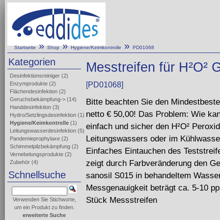
»
»
»
Startseite
Shop
Hygiene/Keimkontrolle
PD01068
Kategorien
Messtreifen für H²O² 
Desinfektionsreiniger
(2)
Enzymprodukte
(2)
[PD01068]
Flächendesinfektion
(2)
Geruchsbekämpfung->
(14)
Bitte beachten Sie den Mindestbeste
Handdesinfektion
(3)
netto € 50,00! Das Problem: Wie ka
Hydro/Setzlingsdesinfektion
(1)
Hygiene/Keimkontrolle
(1)
einfach und sicher den H²O² Peroxid
Leitungswasserdesinfektion
(5)
Leitungswassers oder im Kühlwasse
Pandemieprophylaxe
(2)
Schimmelpilzbekämpfung
(2)
Einfaches Eintauchen des Teststrei
Vernebelungsprodukte
(2)
zeigt durch Farbveränderung den Ge
Zubehör
(4)
Schnellsuche
sanosil S015 in behandeltem Wasser
Messgenauigkeit beträgt ca. 5-10 pp
Stück Messstreifen
Verwenden Sie Stichworte,
um ein Produkt zu finden.
erweiterte Suche