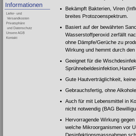
Informationen
Bekämpft Bakterien, Viren (Inf
Liefer- und
breites Protozoenspektrum.
Versandkosten
Privatsphäre
Basiert auf der bewährten Sano
und Datenschutz
Unsere AGB
Wasserstoffperoxid zerfällt n
Kontakt
ohne Dämpfe/Gerüche zu produzi
Wirkung und hemmt durch den 
Geeignet für die Wischdesinfek
Sprühnebeldesinfektion,Hand/
Gute Hautverträglichkeit, kein
Gebrauchsfertig, ohne Alkohole,
Auch für mit Lebensmittel in 
nicht notwendig (BAG Bewillig
Hervorragende Wirkung gegen B
welche Mikroorganismen vor U
Desinfektionsmassnahmen sch