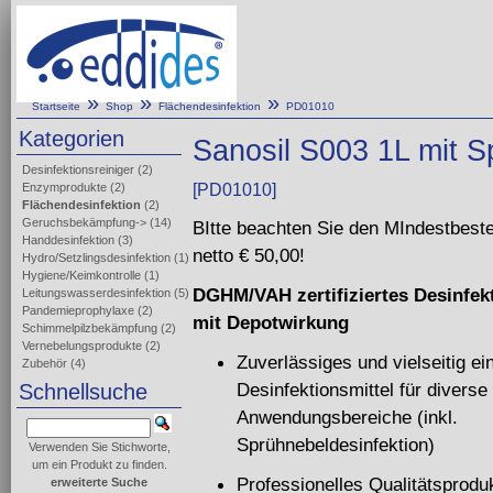
»
»
»
Startseite
Shop
Flächendesinfektion
PD01010
Kategorien
Sanosil S003 1L mit S
Desinfektionsreiniger
(2)
Enzymprodukte
(2)
[PD01010]
Flächendesinfektion
(2)
Geruchsbekämpfung->
(14)
BItte beachten Sie den MIndestbeste
Handdesinfektion
(3)
netto € 50,00!
Hydro/Setzlingsdesinfektion
(1)
Hygiene/Keimkontrolle
(1)
DGHM/VAH zertifiziertes Desinfek
Leitungswasserdesinfektion
(5)
Pandemieprophylaxe
(2)
mit Depotwirkung
Schimmelpilzbekämpfung
(2)
Vernebelungsprodukte
(2)
Zuverlässiges und vielseitig e
Zubehör
(4)
Desinfektionsmittel für diverse
Schnellsuche
Anwendungsbereiche (inkl.
Sprühnebeldesinfektion)
Verwenden Sie Stichworte,
um ein Produkt zu finden.
Professionelles Qualitätsproduk
erweiterte Suche