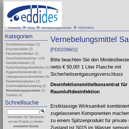
»
»
»
Startseite
Shop
Vernebelungsprodukte
PD0109601
Kategorien
Vernebelungsmittel San
Desinfektionsreiniger
(2)
Enzymprodukte
(2)
[PD0109601]
Flächendesinfektion
(2)
Geruchsbekämpfung->
(14)
Bitte beachten Sie den Mindestbeste
Handdesinfektion
(3)
netto € 50,00! 1 Liter Flasche mit
Hydro/Setzlingsdesinfektion
(1)
Hygiene/Keimkontrolle
(1)
Sicherheitsentgasungsverschluss
Leitungswasserdesinfektion
(5)
Pandemieprophylaxe
(2)
Desinfektionsmittelkonzentrat für
Schimmelpilzbekämpfung
(2)
Vernebelungsprodukte
(2)
Raumluftdesinfektion
Zubehör
(4)
Schnellsuche
Erstklassige Wirksamkeit kombiniert 
zugelassenen Komponenten machen
Verwenden Sie Stichworte,
zu einem Spitzenprodukt für private
um ein Produkt zu finden.
erweiterte Suche
Zustand ist S015 im Wasser sensori