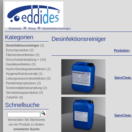
»
»
Startseite
Shop
Desinfektionsreiniger
Kategorien
Desinfektionsreiniger
Desinfektionsreiniger
(2)
Enzymprodukte
(2)
Produkte+
Flächendesinfektion
(2)
Geruchsbekämpfung->
(14)
Handdesinfektion
(3)
Hydro/Setzlingsdesinfektion
(1)
Hygiene/Keimkontrolle
(1)
SanoClean 
Leitungswasserdesinfektion
(5)
Pandemieprophylaxe
(2)
Schimmelpilzbekämpfung
(2)
Vernebelungsprodukte
(2)
Zubehör
(4)
Schnellsuche
SanoClean 
Verwenden Sie Stichworte,
um ein Produkt zu finden.
erweiterte Suche