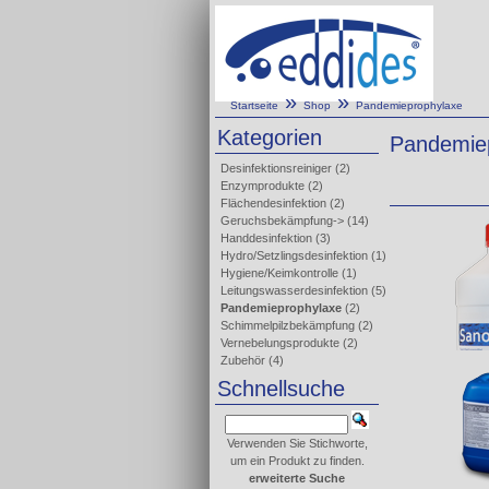
»
»
Startseite
Shop
Pandemieprophylaxe
Kategorien
Pandemie
Desinfektionsreiniger
(2)
Enzymprodukte
(2)
Flächendesinfektion
(2)
Geruchsbekämpfung->
(14)
Handdesinfektion
(3)
Hydro/Setzlingsdesinfektion
(1)
Hygiene/Keimkontrolle
(1)
Leitungswasserdesinfektion
(5)
Pandemieprophylaxe
(2)
Schimmelpilzbekämpfung
(2)
Vernebelungsprodukte
(2)
Zubehör
(4)
Schnellsuche
Verwenden Sie Stichworte,
um ein Produkt zu finden.
erweiterte Suche