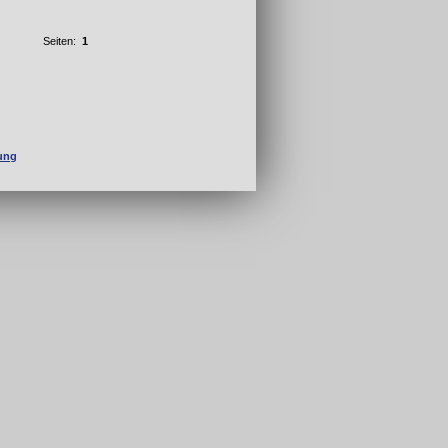
Seiten:
1
fung