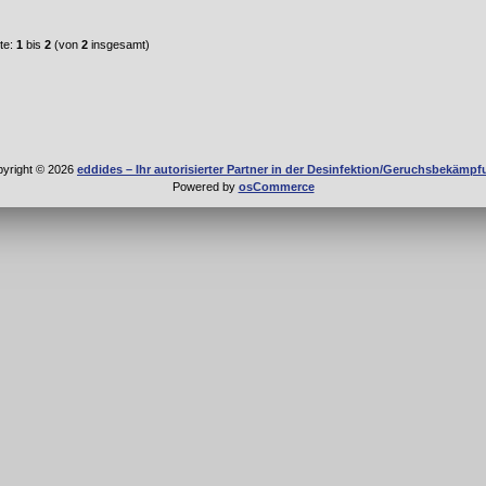
te:
1
bis
2
(von
2
insgesamt)
yright © 2026
eddides – Ihr autorisierter Partner in der Desinfektion/Geruchsbekämp
Powered by
osCommerce