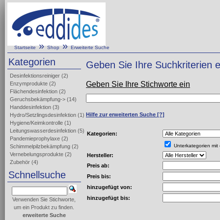
»
»
Startseite
Shop
Erweiterte Suche
Kategorien
Geben Sie Ihre Suchkriterien e
Desinfektionsreiniger
(2)
Geben Sie Ihre Stichworte ein
Enzymprodukte
(2)
Flächendesinfektion
(2)
Geruchsbekämpfung->
(14)
Handdesinfektion
(3)
Hilfe zur erweiterten Suche
[?]
Hydro/Setzlingsdesinfektion
(1)
Hygiene/Keimkontrolle
(1)
Leitungswasserdesinfektion
(5)
Kategorien:
Pandemieprophylaxe
(2)
Unterkategorien mit
Schimmelpilzbekämpfung
(2)
Vernebelungsprodukte
(2)
Hersteller:
Zubehör
(4)
Preis ab:
Schnellsuche
Preis bis:
hinzugefügt von:
hinzugefügt bis:
Verwenden Sie Stichworte,
um ein Produkt zu finden.
erweiterte Suche